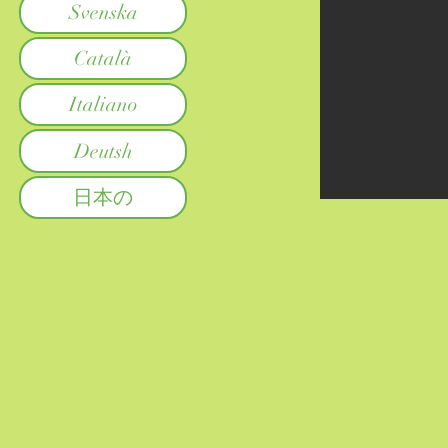
Svenska
Català
Italiano
Deutsh
日本の