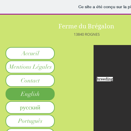
Ce site a été conçu sur la p
Ferme
du Brégalon
13840
ROGNES
Accueil
Mentions Légales
Contact
breeding
English
русский
Português